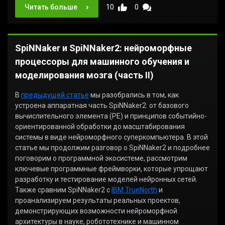
Читать больше
10
0
SpiNNaker и SpiNNaker2: нейроморфные
процессоры для машинного обучения и
моделирования мозга (часть II)
В
предыдущей статье
мы разобрались в том, как
устроена аппаратная часть SpiNNaker2: от базового
вычислительного элемента (PE) и принципов событийно-
ориентированной обработки до масштабирования
системы в виде нейроморфного суперкомпьютера. В этой
статье мы продолжим разговор о SpiNNaker2 и подробнее
поговорим о программной экосистеме, рассмотрим
ключевые программные фреймворки, которые упрощают
разработку и тестирование моделей нейронных сетей.
Также сравним SpiNNaker2 с
IBM TrueNorth
и
проанализируем результаты реальных проектов,
демонстрирующих возможности нейроморфной
архитектуры в науке, робототехнике и машинном