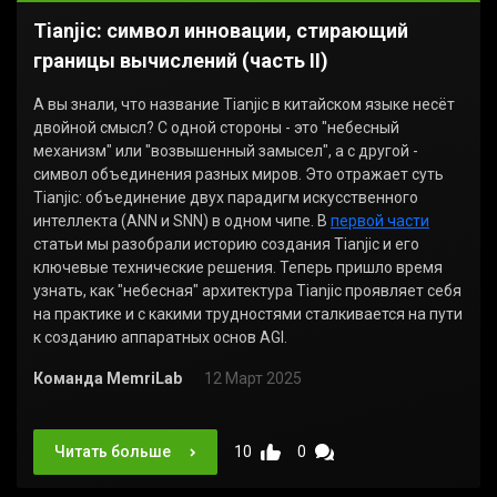
Tianjic: символ инновации, стирающий
границы вычислений (часть II)
А вы знали, что название Tianjic в китайском языке несёт
двойной смысл? С одной стороны - это "небесный
механизм" или "возвышенный замысел", а с другой -
символ объединения разных миров. Это отражает суть
Tianjic: объединение двух парадигм искусственного
интеллекта (ANN и SNN) в одном чипе. В
первой части
статьи мы разобрали историю создания Tianjic и его
ключевые технические решения. Теперь пришло время
узнать, как "небесная" архитектура Tianjic проявляет себя
на практике и с какими трудностями сталкивается на пути
к созданию аппаратных основ AGI.
Команда MemriLab
12 Март 2025
Читать больше
10
0