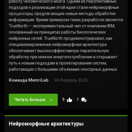
работу человеческого мозга. Одним из перспективных
подходов к реализации этой идеи стали нейроморфные
процессоры, предлагающие новые методы обработки
информации. Ярким примером таких разработок является
TrueNorth — экспериментальный чип от компании IBM,
основанный на принципах работы биологических
нейронных сетей. TrueNorth продемонстрировал, как
специализированная нейроморфная архитектура
обеспечивает высокоэффективную параллельную
обработку при низком энергопотреблении и открывает
путь к новым подходам в проектировании систем,
работающих с большими объёмами сенсорных данных.
Команда MemriLab
04 Февраль 2025
Читать больше
9
1
Нейроморфные архитектуры