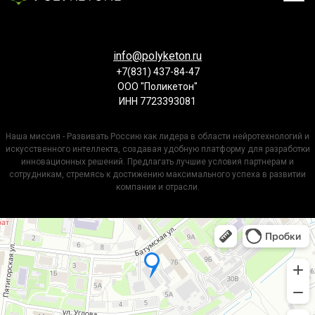
info@polyketon.ru
+7(831) 437-84-47
ООО "Поликетон"
ИНН 7723393081
Наша миссия - Развивать Россию как лидера в области нейротехнологий и
искусственного интеллекта, создавая удобную платформу для разработки
инновационных решений. Предлагать лучшие условия партнерам и
сотрудникам, стремясь к достижению максимального успеха в развитии
компании и отрасли.
Нижний Новгород
Батумская улица, 7А — Яндекс Карты