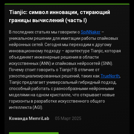
Tianjic: символ инновации, стирающий
границы вычислений (часть I)
В последних статьях мы говорили о
SpiNNaker
–
уникальном решении для имитации работы спайковых
нейронных сетей. Сегодня мы переходим к другому
инновационному подходу – архитектуре Tianjic, которая
объединяет инженерные решения в области
искусственных (ANN) и спайковых нейросетей (SNN).
Почему стоит говорить о Tianjic? В отличие от
узкоспециализированных решений, таких как
TrueNorth
,
Tianjic предлагает универсальный гибридный подход,
способный работать с разнообразными нейронными
моделями на одном кристалле, что открывает новые
горизонты в разработке искусственного общего
интеллекта (AGI).
Команда MemriLab
05 Март 2025