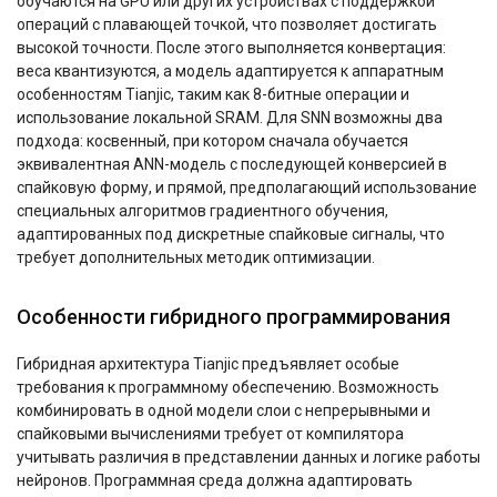
обучаются на GPU или других устройствах с поддержкой
операций с плавающей точкой, что позволяет достигать
высокой точности. После этого выполняется конвертация:
веса квантизуются, а модель адаптируется к аппаратным
особенностям Tianjic, таким как 8-битные операции и
использование локальной SRAM. Для SNN возможны два
подхода: косвенный, при котором сначала обучается
эквивалентная ANN-модель с последующей конверсией в
спайковую форму, и прямой, предполагающий использование
специальных алгоритмов градиентного обучения,
адаптированных под дискретные спайковые сигналы, что
требует дополнительных методик оптимизации.
Особенности гибридного программирования
Гибридная архитектура Tianjic предъявляет особые
требования к программному обеспечению. Возможность
комбинировать в одной модели слои с непрерывными и
спайковыми вычислениями требует от компилятора
учитывать различия в представлении данных и логике работы
нейронов. Программная среда должна адаптировать