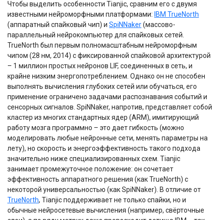
Чтобы выделить особенности Tianjic, сравним его с двумя
известными нейроморфными платформами:
IBM TrueNorth
(аппаратный спайковый чип) и
SpiNNaker
(массово-
параллельный нейрокомпьютер для спайковых сетей.
TrueNorth был первым полномасштабным нейроморфным
чипом (28 нм, 2014) с фиксированной спайковой архитектурой
– 1 миллион простых нейронов LIF, соединенных в сеть, и
крайне низким энергопотреблением. Однако он не способен
выполнять вычисления глубоких сетей или обучаться, его
применение ограничено задачами распознавания событий и
сенсорных сигналов. SpiNNaker, напротив, представляет собой
кластер из многих стандартных ядер (ARM), имитирующий
работу мозга программно – это дает гибкость (можно
моделировать любые нейронные сети, менять параметры на
лету), но скорость и энергоэффективность такого подхода
значительно ниже специализированных схем. Tianjic
занимает промежуточное положение: он сочетает
эффективность аппаратного решения (как TrueNorth) с
некоторой универсальностью (как SpiNNaker). В отличие от
TrueNorth
, Tianjic поддерживает не только спайки, но и
обычные нейросетевые вычисления (например, свёрточные