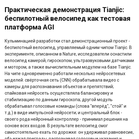
Практическая демонстрация Tianjic:
беспилотный велосипед как тестовая
платформа AGI
Кульминацией разработки стал демонстрационный проект -
беспилотный велосипед, управляемый одним чипом Tianjic. В
эксперименте, описанном в Nature, исследователи оснастили
велосипед камерой, гироскопом, ультразвуковыми датчиками
и мотором, а также вычислительным модулем на базе Tianjic.
На чипе одновременно работали несколько нейросетевых
моделей: свёрточная сеть (CNN) обрабатывала видео с
камеры для распознавания объектов и препятствий;
спайковая нейросеть осуществляла балансировку и
стабилизацию по данным гироскопа; другой модуль
обрабатывал голосовые команды (слова "вперёд", "стой" и
т.д.) в виде импульсной нейросети; и центральный блок -
своего рода нейронный контроллер - принимал решения на
основе всех входов. В результате велосипед смог
самостоятельно ехать по дорожке: он удерживал равновесие,
объезжал преграды, распознавал голосовые указания и