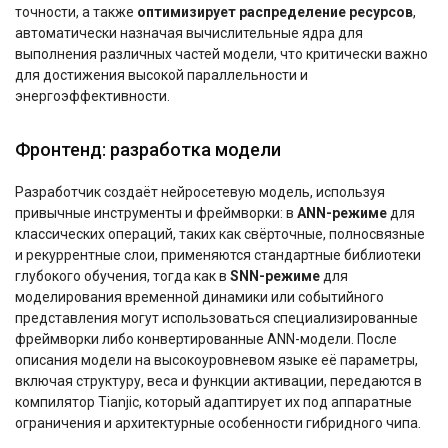
точности, а также
оптимизирует распределение ресурсов
,
автоматически назначая вычислительные ядра для
выполнения различных частей модели, что критически важно
для достижения высокой параллельности и
энергоэффективности.
Фронтенд: разработка модели
Разработчик создаёт нейросетевую модель, используя
привычные инструменты и фреймворки: в
ANN-режиме
для
классических операций, таких как свёрточные, полносвязные
и рекуррентные слои, применяются стандартные библиотеки
глубокого обучения, тогда как в
SNN-режиме
для
моделирования временной динамики или событийного
представления могут использоваться специализированные
фреймворки либо конвертированные ANN-модели. После
описания модели на высокоуровневом языке её параметры,
включая структуру, веса и функции активации, передаются в
компилятор Tianjic, который адаптирует их под аппаратные
ограничения и архитектурные особенности гибридного чипа.