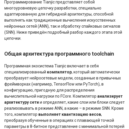
Программирование Tianjic представляет собой
многоуровневую цепочку разработки, специально
адаптированную для гибридной архитектуры, способной
выполнять как традиционные вычисления искусственных
нейронных сетей (ANN), так и обработку спайковых сигналов
(SNN). Ниже приведён подробный разбор каждого этапа этой
цепочки.
Общая архитектура программного toolchain
Программная экосистема Tianjic включает в себя
специализированный
компилятор
, который автоматически
преобразует нейросетевые модели, созданные в привычных
фреймворках (например, TensorFlow или PyTorch), в
конфигурацию, пригодную для распределения
вычислительной нагрузки по FCore. Компилятор
анализирует
архитектуру сети
и определяет, какие слои или блоки следует
реализовывать в режиме ANN, а какие – в режиме SNN. Кроме
того, компилятор
выполняет квантизацию весов
,
преобразуя обученные в операциях с плавающей точкой
параметры в 8-битное представление с минимальной потерей