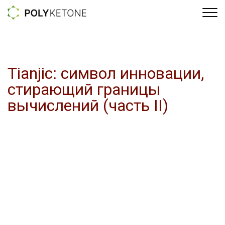
Tianjic: символ инновации,
стирающий границы
вычислений (часть II)
12 Март 2025
Команда MemriLab