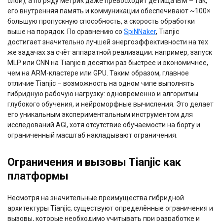
слои), а по ряду метрик даже превосходит детища IBM – так,
его внутренняя память и коммуникации обеспечивают ~100×
большую пропускную способность, а скорость обработки
выше на порядок. По сравнению со
SpiNNaker
, Tianjic
достигает значительно лучшей энергоэффективности на тех
же задачах за счёт аппаратной реализации: например, запуск
MLP или CNN на Tianjic в десятки раз быстрее и экономичнее,
чем на ARM-кластере или GPU. Таким образом, главное
отличие Tianjic – возможность на одном чипе выполнять
гибридную рабочую нагрузку: одновременно и алгоритмы
глубокого обучения, и нейроморфные вычисления. Это делает
его уникальным экспериментальным инструментом для
исследований AGI, хотя отсутствие обучаемости на борту и
ограниченный масштаб накладывают ограничения.
Ограничения и вызовы Tianjic как
платформы
Несмотря на значительные преимущества гибридной
архитектуры Tianjic, существуют определённые ограничения и
вызовы, которые необходимо учитывать при разработке и