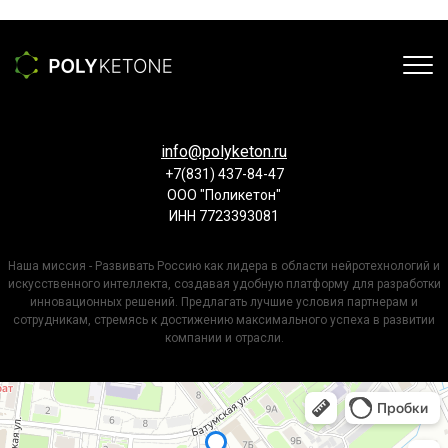
info@polyketon.ru
+7(831) 437-84-47
ООО "Поликетон"
ИНН 7723393081
Наша миссия - Развивать Россию как лидера в области нейротехнологий и
искусственного интеллекта, создавая удобную платформу для разработки
инновационных решений. Предлагать лучшие условия партнерам и
сотрудникам, стремясь к достижению максимального успеха в развитии
компании и отрасли.
Нижний Новгород
Батумская улица, 7А — Яндекс Карты